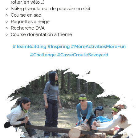
roller, en vélo …)
SkiErg (simulateur de poussée en ski)
Course en sac
Raquettes à neige
Recherche DVA
Course d’orientation à thème
#TeamBuilding #Inspiring #MoreActivitiesMoreFun
#Challenge #CasseCrouteSavoyard