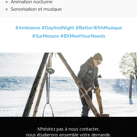
Animation nocturne
Sonorisation et musique
#Ambiance #DayAndNight #BetterWithMusique
#SurMesure #BXMeetYourNeeds
N’hésitez pas à nous contacter,
nous étudierons ensemble votre demande.